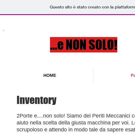
Questo sito è stato creato con la piattafor
2porte
...e NON SOLO!
HOME
P
Inventory
2Porte e....non solo! Siamo dei Periti Meccanici co
aiuto nella scelta della giusta macchina per voi.
scrupoloso e attendo in modo tale da sapere esatta